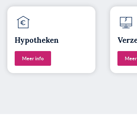
Hypotheken
Verz
Meer info
Meer 