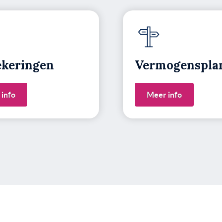
ekeringen
Vermogens­pla
info
Meer info