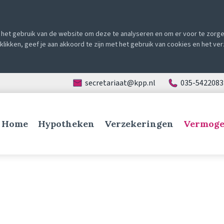
het gebruik van de website om deze te analyseren en om er voor te zorgen
e klikken, geef je aan akkoord te zijn met het gebruik van cookies en het v
secretariaat@kpp.nl
035-5422083
Home
Hypotheken
Verzekeringen
Vermoge