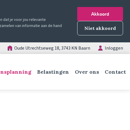
Akkoord
 dat je voor jou relevante
erzamelen van informatie aan de hand
Niet akkoord
Oude Utrechtseweg 18, 3743 KN Baarn
Inloggen
nsplanning
Belastingen
Over ons
Contact