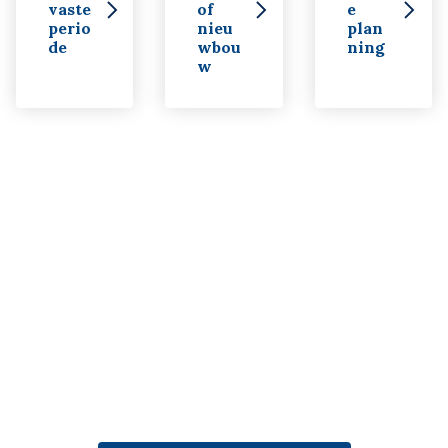
vaste
of
e
perio
nieu
plan
de
wbou
ning
w
Heb je vragen over jouw
situatie?