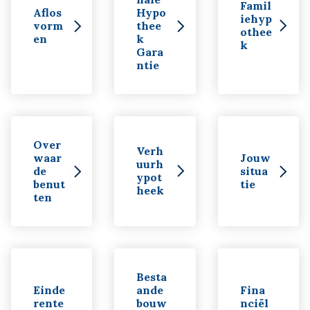
Famil
Aflos
Hypo
iehyp
vorm
thee
othee
en
k
k
Gara
ntie
Over
Verh
waar
Jouw
uurh
de
situa
ypot
benut
tie
heek
ten
Besta
Einde
ande
Fina
rente
bouw
nciël