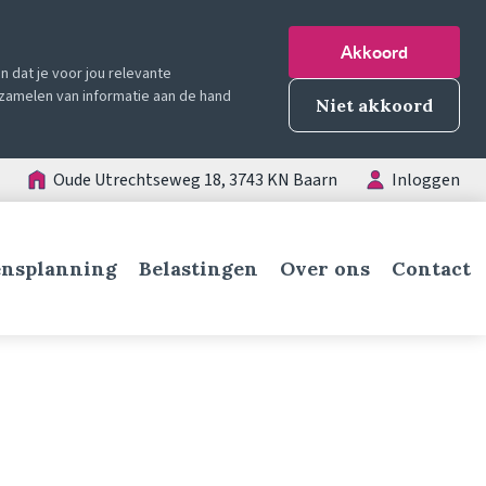
Akkoord
 dat je voor jou relevante
erzamelen van informatie aan de hand
Niet akkoord
Oude Utrechtseweg 18, 3743 KN Baarn
Inloggen
nsplanning
Belastingen
Over ons
Contact