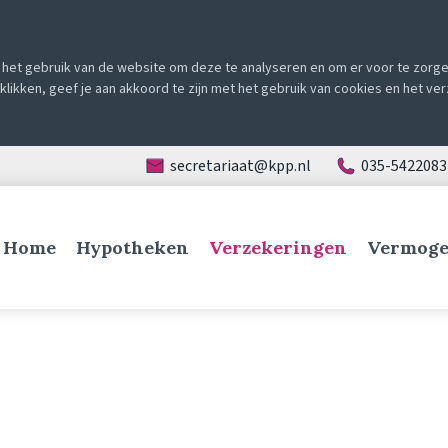
het gebruik van de website om deze te analyseren en om er voor te zorgen
e klikken, geef je aan akkoord te zijn met het gebruik van cookies en het v
secretariaat@kpp.nl
035-5422083
Home
Hypotheken
Verzekeringen
Vermoge