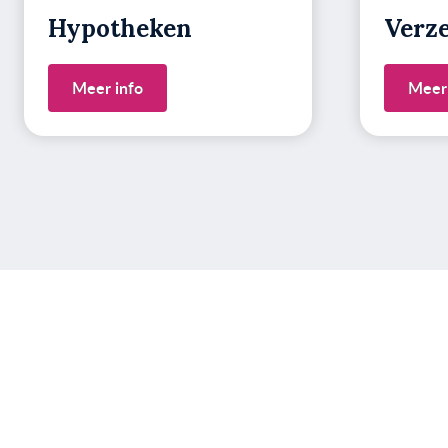
Hypotheken
Verz
Meer info
Meer 
Heb je vrage