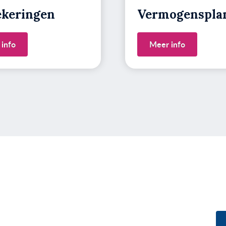
ekeringen
Vermogens­pla
info
Meer info
n over jouw situatie?