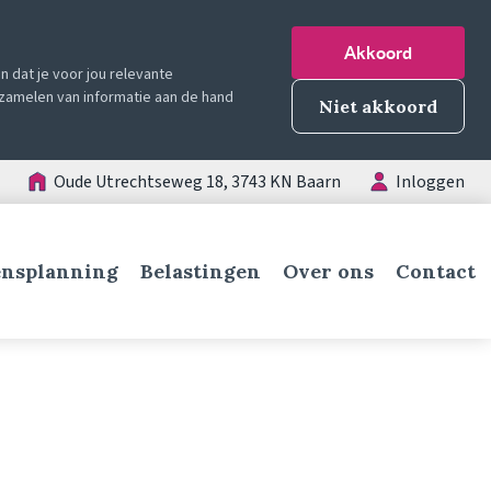
Akkoord
 dat je voor jou relevante
erzamelen van informatie aan de hand
Niet akkoord
Oude Utrechtseweg 18, 3743 KN Baarn
Inloggen
nsplanning
Belastingen
Over ons
Contact