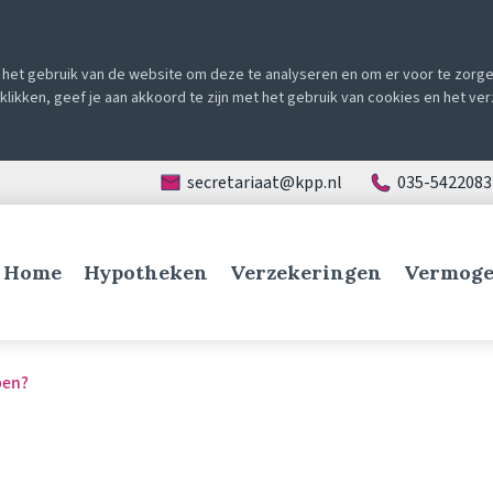
het gebruik van de website om deze te analyseren en om er voor te zorgen
e klikken, geef je aan akkoord te zijn met het gebruik van cookies en het v
secretariaat@kpp.nl
035-5422083
Home
Hypotheken
Verzekeringen
Vermoge
pen?