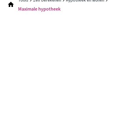
Tools
Zelf berekenen
Hypotheek en wonen
Maximale hypotheek