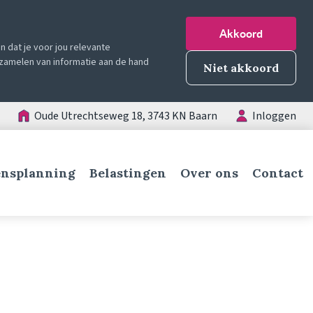
Akkoord
 dat je voor jou relevante
erzamelen van informatie aan de hand
Niet akkoord
Oude Utrechtseweg 18, 3743 KN Baarn
Inloggen
nsplanning
Belastingen
Over ons
Contact