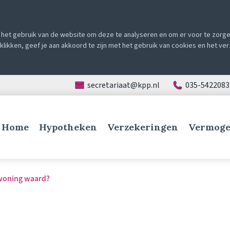
het gebruik van de website om deze te analyseren en om er voor te zorgen
e klikken, geef je aan akkoord te zijn met het gebruik van cookies en het v
secretariaat@kpp.nl
035-5422083
Home
Hypotheken
Verzekeringen
Vermoge
 woning waard?